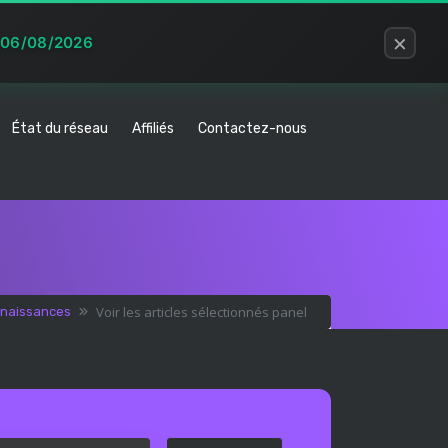
×
u 06/08/2026
État du réseau
Affiliés
Contactez-nous
Voir les articles sélectionnés panel
nnaissances