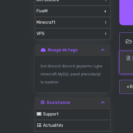
1
FiveM
4
Minecraft
1
VPS
1
Nuage de tags
bot discord
discord
geysermc
Ligne
minecraft
MySQL
panel
pterodactyl
tx
txadmin
« R
Assistance
Support
Actualités